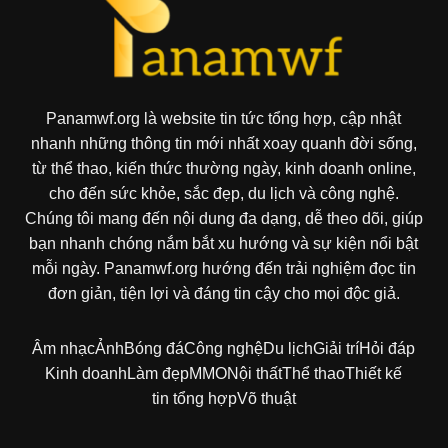
Panamwf.org là website tin tức tổng hợp, cập nhật
nhanh những thông tin mới nhất xoay quanh đời sống,
từ thể thao, kiến thức thường ngày, kinh doanh online,
cho đến sức khỏe, sắc đẹp, du lịch và công nghệ.
Chúng tôi mang đến nội dung đa dạng, dễ theo dõi, giúp
bạn nhanh chóng nắm bắt xu hướng và sự kiện nổi bật
mỗi ngày. Panamwf.org hướng đến trải nghiệm đọc tin
đơn giản, tiện lợi và đáng tin cậy cho mọi độc giả.
Âm nhạc
Ảnh
Bóng đá
Công nghệ
Du lịch
Giải trí
Hỏi đáp
Kinh doanh
Làm đẹp
MMO
Nội thất
Thể thao
Thiết kế
tin tổng hợp
Võ thuật