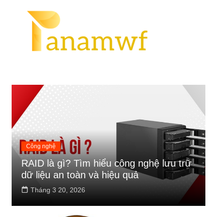
Chuyển
Tin Tức
đến
phần
nội
dung
Công nghệ
RAID là gì? Tìm hiểu công nghệ lưu trữ
dữ liệu an toàn và hiệu quả
Tháng 3 20, 2026