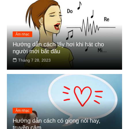
Âm nhạc
Hướng dẫn cách lấy hơi khi hát cho
người mới bắt đầu
Tháng 7 28, 2023
Âm nhạc
Hướng dẫn cách có giọng nói hay,
truyền cảm