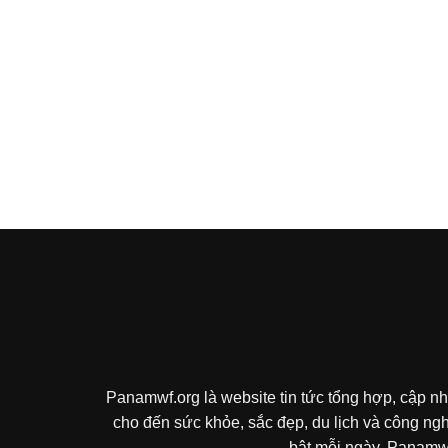
Panamwf.org là website tin tức tổng hợp, cập nh
cho đến sức khỏe, sắc đẹp, du lịch và công ng
bật mỗi ngày. Panamwf.