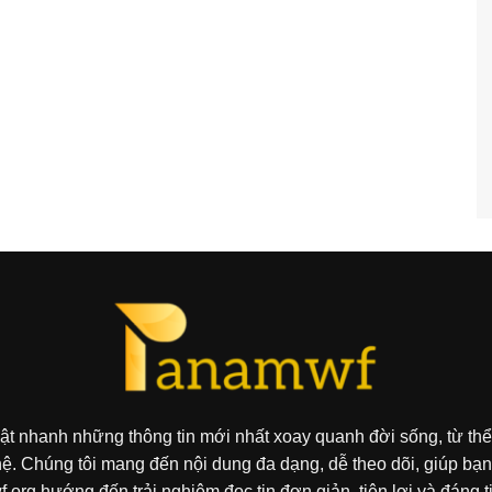
ật nhanh những thông tin mới nhất xoay quanh đời sống, từ thể
hệ. Chúng tôi mang đến nội dung đa dạng, dễ theo dõi, giúp b
org hướng đến trải nghiệm đọc tin đơn giản, tiện lợi và đáng t