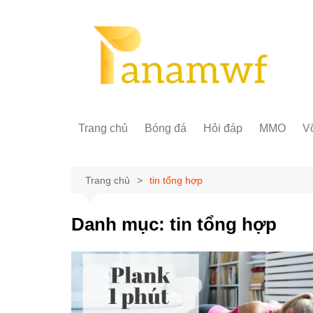
Chuyển
đến
phần
nội
dung
Trang chủ
Bóng đá
Hỏi đáp
MMO
Võ
Trang chủ
tin tổng hợp
Danh mục:
tin tổng hợp