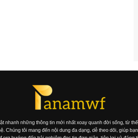
ật nhanh những thông tin mới nhất xoay quanh đời sống, từ thể
hệ. Chúng tôi mang đến nội dung đa dạng, dễ theo dõi, giúp b
org hướng đến trải nghiệm đọc tin đơn giản, tiện lợi và đáng t