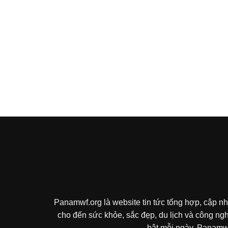
Panamwf.org là website tin tức tổng hợp, cập nh
cho đến sức khỏe, sắc đẹp, du lịch và công ng
bật mỗi ngày. Panamwf.