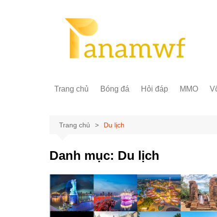
Chuyển
đến
phần
nội
dung
Trang chủ
Bóng đá
Hỏi đáp
MMO
Võ
Trang chủ
Du lịch
Danh mục:
Du lịch