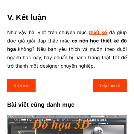
V. Kết luận
Như vậy bài viết trên chuyên mục
thiết kế
đã giúp
độc giả giải đáp thắc mắc
có nên học thiết kế đồ
họa
không? Nếu bạn yêu thích và muốn theo đuổi
ngành học này, hãy chuẩn bị hành trang thật tốt để
trở thành một designer chuyên nghiệp.
Điều
Trước
Tiếp theo
hướng
bài
Bài viết cùng danh mục
viết