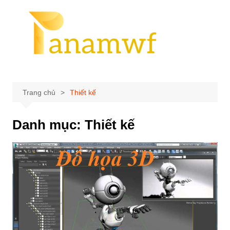
Chuyển
đến
phần
nội
dung
Trang chủ
Thiết kế
Danh mục:
Thiết kế