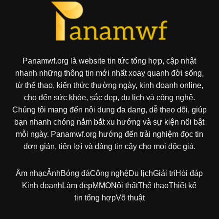
Panamwf.org là website tin tức tổng hợp, cập nhật
nhanh những thông tin mới nhất xoay quanh đời sống,
từ thể thao, kiến thức thường ngày, kinh doanh online,
cho đến sức khỏe, sắc đẹp, du lịch và công nghệ.
Chúng tôi mang đến nội dung đa dạng, dễ theo dõi, giúp
bạn nhanh chóng nắm bắt xu hướng và sự kiện nổi bật
mỗi ngày. Panamwf.org hướng đến trải nghiệm đọc tin
đơn giản, tiện lợi và đáng tin cậy cho mọi độc giả.
Âm nhạc
Ảnh
Bóng đá
Công nghệ
Du lịch
Giải trí
Hỏi đáp
Kinh doanh
Làm đẹp
MMO
Nội thất
Thể thao
Thiết kế
tin tổng hợp
Võ thuật