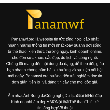
Panamwf.org là website tin tức tổng hợp, cập nhật
nhanh những thông tin mới nhất xoay quanh đời sống,
từ thể thao, kiến thức thường ngày, kinh doanh online,
cho đến sức khỏe, sắc đẹp, du lịch và công nghệ.
Chúng tôi mang đến nội dung đa dạng, dễ theo dõi, giúp
bạn nhanh chóng nắm bắt xu hướng và sự kiện nổi bật
mỗi ngày. Panamwf.org hướng đến trải nghiệm đọc tin
đơn giản, tiện lợi và đáng tin cậy cho mọi độc giả.
Âm nhạc
Ảnh
Bóng đá
Công nghệ
Du lịch
Giải trí
Hỏi đáp
Kinh doanh
Làm đẹp
MMO
Nội thất
Thể thao
Thiết kế
tin tổng hợp
Võ thuật