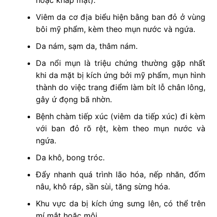
hoặc khắp mặt).
Viêm da cơ địa biểu hiện bằng ban đỏ ở vùng
bôi mỹ phẩm, kèm theo mụn nước và ngứa.
Da nám, sạm da, thâm nám.
Da nổi mụn là triệu chứng thường gặp nhất
khi da mặt bị kích ứng bởi mỹ phẩm, mụn hình
thành do việc trang điểm làm bít lỗ chân lông,
gây ứ đọng bã nhờn.
Bệnh chàm tiếp xúc (viêm da tiếp xúc) đi kèm
với ban đỏ rõ rệt, kèm theo mụn nước và
ngứa.
Da khô, bong tróc.
Đẩy nhanh quá trình lão hóa, nếp nhăn, đốm
nâu, khô ráp, sần sùi, tăng sừng hóa.
Khu vực da bị kích ứng sưng lên, có thể trên
mí mắt hoặc môi.