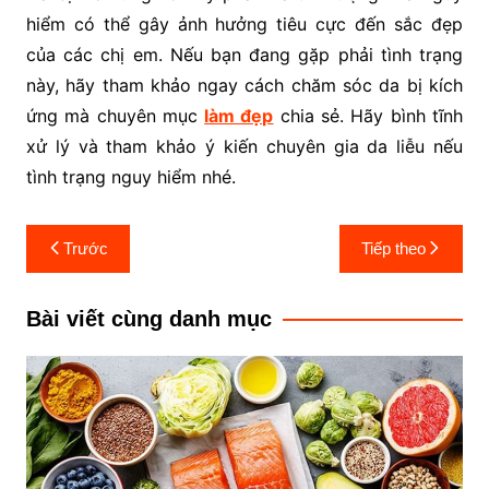
hiểm có thể gây ảnh hưởng tiêu cực đến sắc đẹp
của các chị em. Nếu bạn đang gặp phải tình trạng
này, hãy tham khảo ngay cách chăm sóc da bị kích
ứng mà chuyên mục
làm đẹp
chia sẻ. Hãy bình tĩnh
xử lý và tham khảo ý kiến chuyên gia da liễu nếu
tình trạng nguy hiểm nhé.
Điều
Trước
Tiếp theo
hướng
bài
Bài viết cùng danh mục
viết