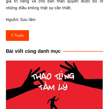
giá trị riêng và cho bản thân quyền được bỏ lỡ
những điều không thật sự cần thiết.
Nguồn: Sưu tầm
Điều
Trước
hướng
bài
Bài viết cùng danh mục
viết