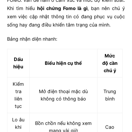
FOMO. Vấn đề nằm ở cảm xúc và mức độ kiểm soát.
Khi tìm hiểu
hội chứng Fomo là gì
, bạn nên chú ý
xem việc cập nhật thông tin có đang phục vụ cuộc
sống hay đang điều khiển tâm trạng của mình.
Bảng nhận diện nhanh:
Mức
Dấu
Biểu hiện cụ thể
độ cần
hiệu
chú ý
Kiểm
tra
Mở điện thoại mặc dù
Trung
liên
không có thông báo
bình
tục
Lo âu
Bồn chồn nếu không xem
khi
Cao
mạng vài giờ