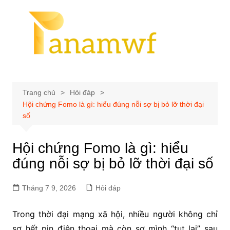
Chuyển
đến
phần
nội
dung
Trang chủ
Hỏi đáp
Hội chứng Fomo là gì: hiểu đúng nỗi sợ bị bỏ lỡ thời đại
số
Hội chứng Fomo là gì: hiểu
đúng nỗi sợ bị bỏ lỡ thời đại số
Tháng 7 9, 2026
Hỏi đáp
Trong thời đại mạng xã hội, nhiều người không chỉ
sợ hết pin điện thoại mà còn sợ mình “tụt lại” sau