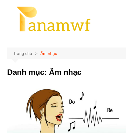
Chuyển
đến
phần
nội
dung
Trang chủ
Âm nhạc
Danh mục:
Âm nhạc