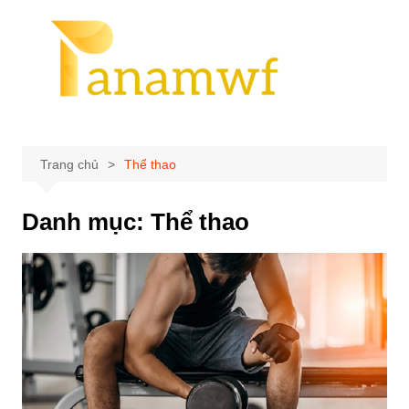
Chuyển
đến
phần
nội
dung
Trang chủ
Thể thao
Danh mục:
Thể thao