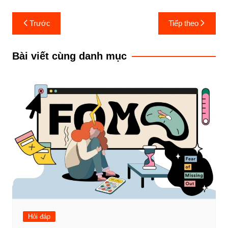
Điều
Trước
Tiếp theo
hướng
bài
Bài viết cùng danh mục
viết
Hỏi đáp