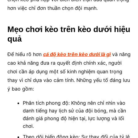
hơn việc chỉ đơn thuần chọn đội mạnh.
Mẹo chơi kèo trên kèo dưới hiệu
quả
Để hiểu rõ hơn
cá độ kèo trên kèo dưới là gì
và nâng
cao khả năng đưa ra quyết định chính xác, người
chơi cần áp dụng một số kinh nghiệm quan trọng
thay vì chỉ dựa vào cảm tính. Những yếu tố đáng lưu
ý bao gồm:
Phân tích phong độ: Không nên chỉ nhìn vào
danh tiếng hay lịch sử của đội bóng, mà cần
đánh giá phong độ hiện tại, lực lượng và lối
chơi.
Theo dõi biến động kèo: Sự thay đổi của tỷ lệ