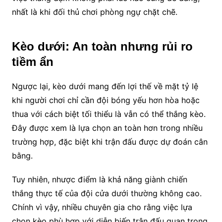
nhất là khi đối thủ chơi phòng ngự chặt chẽ.
Kèo dưới: An toàn nhưng rủi ro
tiềm ẩn
Ngược lại, kèo dưới mang đến lợi thế về mặt tỷ lệ
khi người chơi chỉ cần đội bóng yếu hơn hòa hoặc
thua với cách biệt tối thiểu là vẫn có thể thắng kèo.
Đây được xem là lựa chọn an toàn hơn trong nhiều
trường hợp, đặc biệt khi trận đấu được dự đoán cân
bằng.
Tuy nhiên, nhược điểm là khả năng giành chiến
thắng thực tế của đội cửa dưới thường không cao.
Chính vì vậy, nhiều chuyên gia cho rằng việc lựa
chọn kèo phù hợp với diễn biến trận đấu quan trọng