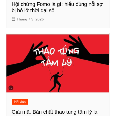
Hội chứng Fomo là gì: hiểu đúng nỗi sợ
bị bỏ lỡ thời đại số
Tháng 7 9, 2026
Hỏi đáp
Giải mã: Bản chất thao túng tâm lý là