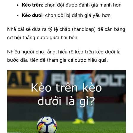
Kèo trên
: chọn đội được đánh giá mạnh hơn
Kèo dưới
: chọn đội bị đánh giá yếu hơn
Nhà cái sẽ đưa ra tỷ lệ chấp (handicap) để cân bằng
cơ hội thắng cược giữa hai bên.
Nhiều người cho rằng, hiểu rõ kèo trên kèo dưới là
bước đầu tiên để tham gia cá cược hiệu quả.