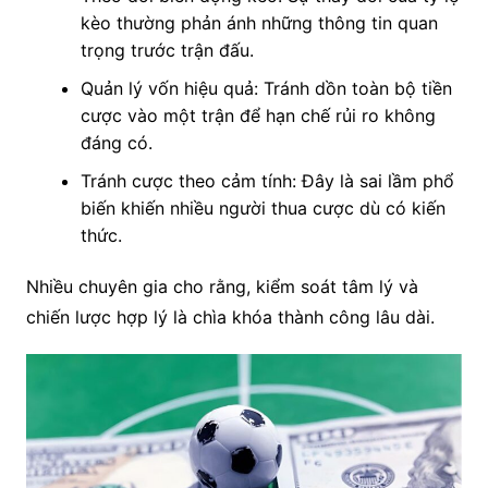
kèo thường phản ánh những thông tin quan
trọng trước trận đấu.
Quản lý vốn hiệu quả: Tránh dồn toàn bộ tiền
cược vào một trận để hạn chế rủi ro không
đáng có.
Tránh cược theo cảm tính: Đây là sai lầm phổ
biến khiến nhiều người thua cược dù có kiến
thức.
Nhiều chuyên gia cho rằng, kiểm soát tâm lý và
chiến lược hợp lý là chìa khóa thành công lâu dài.