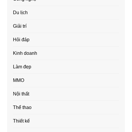
Du lịch
Giải trí
Hỏi đáp
Kinh doanh
Làm đẹp
MMO
Nội thất
Thể thao
Thiết kế