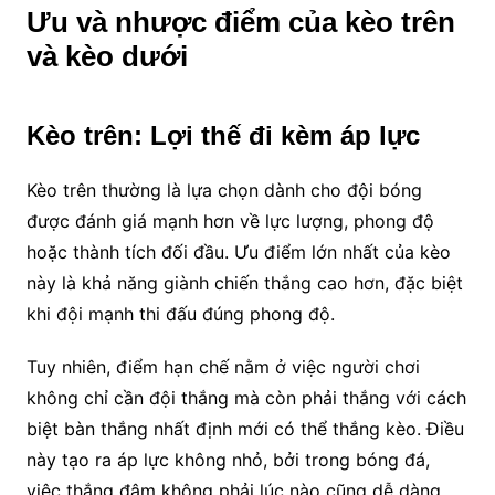
Ưu và nhược điểm của kèo trên
và kèo dưới
Kèo trên: Lợi thế đi kèm áp lực
Kèo trên thường là lựa chọn dành cho đội bóng
được đánh giá mạnh hơn về lực lượng, phong độ
hoặc thành tích đối đầu. Ưu điểm lớn nhất của kèo
này là khả năng giành chiến thắng cao hơn, đặc biệt
khi đội mạnh thi đấu đúng phong độ.
Tuy nhiên, điểm hạn chế nằm ở việc người chơi
không chỉ cần đội thắng mà còn phải thắng với cách
biệt bàn thắng nhất định mới có thể thắng kèo. Điều
này tạo ra áp lực không nhỏ, bởi trong bóng đá,
việc thắng đậm không phải lúc nào cũng dễ dàng,