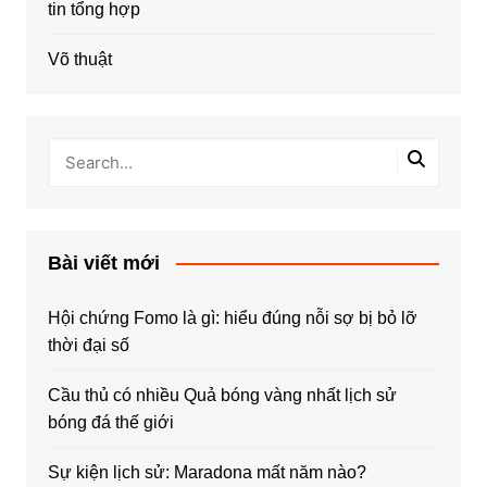
tin tổng hợp
Võ thuật
Bài viết mới
Hội chứng Fomo là gì: hiểu đúng nỗi sợ bị bỏ lỡ
thời đại số
Cầu thủ có nhiều Quả bóng vàng nhất lịch sử
bóng đá thế giới
Sự kiện lịch sử: Maradona mất năm nào?