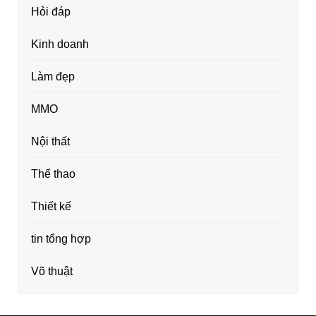
Hỏi đáp
Kinh doanh
Làm đẹp
MMO
Nội thất
Thể thao
Thiết kế
tin tổng hợp
Võ thuật