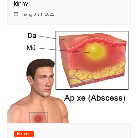
kinh?
Tháng 9 14, 2022
Hỏi đáp