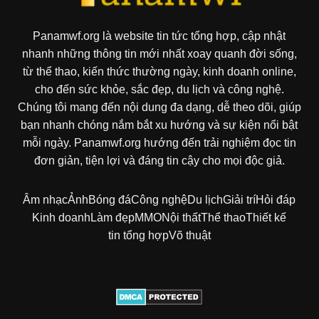
Panamwf.org là website tin tức tổng hợp, cập nhật
nhanh những thông tin mới nhất xoay quanh đời sống,
từ thể thao, kiến thức thường ngày, kinh doanh online,
cho đến sức khỏe, sắc đẹp, du lịch và công nghệ.
Chúng tôi mang đến nội dung đa dạng, dễ theo dõi, giúp
bạn nhanh chóng nắm bắt xu hướng và sự kiện nổi bật
mỗi ngày. Panamwf.org hướng đến trải nghiệm đọc tin
đơn giản, tiện lợi và đáng tin cậy cho mọi độc giả.
Âm nhạc
Ảnh
Bóng đá
Công nghệ
Du lịch
Giải trí
Hỏi đáp
Kinh doanh
Làm đẹp
MMO
Nội thất
Thể thao
Thiết kế
tin tổng hợp
Võ thuật