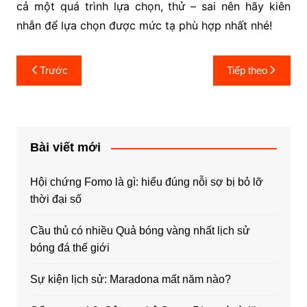
cả một quá trình lựa chọn, thử – sai nên hãy kiên
nhẫn để lựa chọn được mức tạ phù hợp nhất nhé!
Điều
Trước
Tiếp theo
hướng
bài
viết
Bài viết mới
Hội chứng Fomo là gì: hiểu đúng nỗi sợ bị bỏ lỡ
thời đại số
Cầu thủ có nhiều Quả bóng vàng nhất lịch sử
bóng đá thế giới
Sự kiện lịch sử: Maradona mất năm nào?