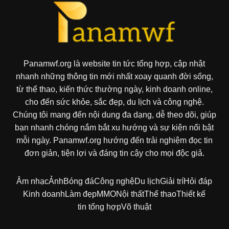
Panamwf.org là website tin tức tổng hợp, cập nhật
nhanh những thông tin mới nhất xoay quanh đời sống,
từ thể thao, kiến thức thường ngày, kinh doanh online,
cho đến sức khỏe, sắc đẹp, du lịch và công nghệ.
Chúng tôi mang đến nội dung đa dạng, dễ theo dõi, giúp
bạn nhanh chóng nắm bắt xu hướng và sự kiện nổi bật
mỗi ngày. Panamwf.org hướng đến trải nghiệm đọc tin
đơn giản, tiện lợi và đáng tin cậy cho mọi độc giả.
Âm nhạc
Ảnh
Bóng đá
Công nghệ
Du lịch
Giải trí
Hỏi đáp
Kinh doanh
Làm đẹp
MMO
Nội thất
Thể thao
Thiết kế
tin tổng hợp
Võ thuật