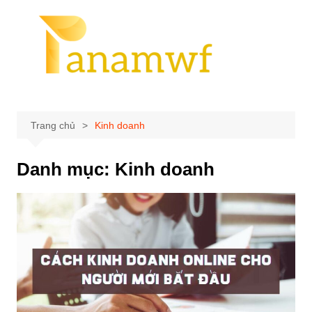
Chuyển
đến
phần
nội
dung
Trang chủ
Kinh doanh
Danh mục:
Kinh doanh