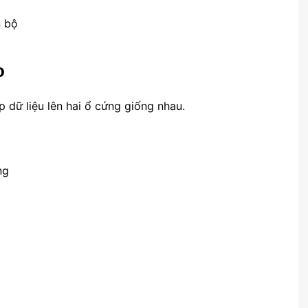
n bộ
o
 dữ liệu lên hai ổ cứng giống nhau.
ng