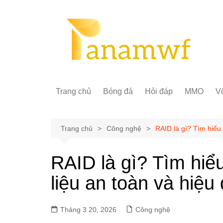
Chuyển
đến
phần
nội
dung
Trang chủ
Bóng đá
Hỏi đáp
MMO
Võ
Trang chủ
Công nghệ
RAID là gì? Tìm hiểu 
RAID là gì? Tìm hiể
liệu an toàn và hiệu
Tháng 3 20, 2026
Công nghệ