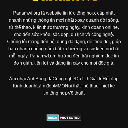
Panamwf.org là website tin tức tổng hợp, cập nhật
nhanh những thông tin mới nhất xoay quanh đời sống,
từ thể thao, kiến thức thường ngày, kinh doanh online,
cho đến sức khỏe, sắc đẹp, du lịch và công nghệ.
Chúng tôi mang đến nội dung đa dạng, dễ theo dõi, giúp
bạn nhanh chóng nắm bắt xu hướng và sự kiện nổi bật
mỗi ngày. Panamwf.org hướng đến trải nghiệm đọc tin
đơn giản, tiện lợi và đáng tin cậy cho mọi độc giả.
Âm nhạc
Ảnh
Bóng đá
Công nghệ
Du lịch
Giải trí
Hỏi đáp
Kinh doanh
Làm đẹp
MMO
Nội thất
Thể thao
Thiết kế
tin tổng hợp
Võ thuật