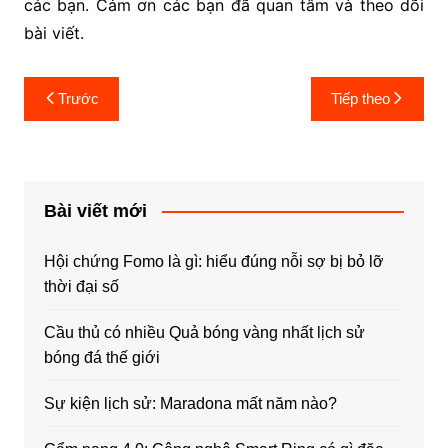
các bạn. Cảm ơn các bạn đã quan tâm và theo dõi
bài viết.
Điều
Trước
Tiếp theo
hướng
bài
viết
Bài viết mới
Hội chứng Fomo là gì: hiểu đúng nỗi sợ bị bỏ lỡ
thời đại số
Cầu thủ có nhiều Quả bóng vàng nhất lịch sử
bóng đá thế giới
Sự kiện lịch sử: Maradona mất năm nào?