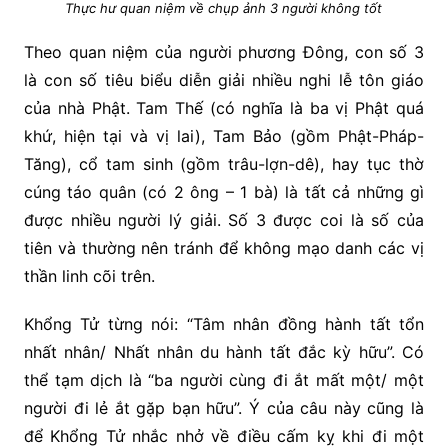
Thực hư quan niệm về chụp ảnh 3 người không tốt
Theo quan niệm của người phương Đông, con số 3
là con số tiêu biểu diễn giải nhiều nghi lễ tôn giáo
của nhà Phật. Tam Thế (có nghĩa là ba vị Phật quá
khứ, hiện tại và vị lai), Tam Bảo (gồm Phật-Pháp-
Tăng), cổ tam sinh (gồm trâu-lợn-dê), hay tục thờ
cúng táo quân (có 2 ông – 1 bà) là tất cả những gì
được nhiều người lý giải. Số 3 được coi là số của
tiên và thường nên tránh để không mạo danh các vị
thần linh cõi trên.
Khổng Tử từng nói: “Tâm nhân đồng hành tất tổn
nhất nhân/ Nhất nhân du hành tất đắc kỳ hữu”. Có
thể tạm dịch là “ba người cùng đi ắt mất một/ một
người đi lẻ ắt gặp bạn hữu”. Ý của câu này cũng là
để Khổng Tử nhắc nhở về điều cấm kỵ khi đi một