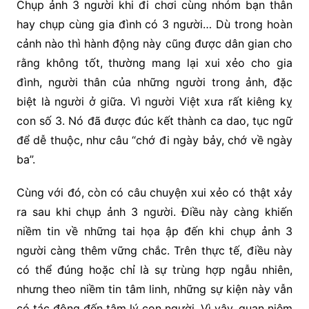
Chụp ảnh 3 người khi đi chơi cùng nhóm bạn thân
hay chụp cùng gia đình có 3 người… Dù trong hoàn
cảnh nào thì hành động này cũng được dân gian cho
rằng không tốt, thường mang lại xui xẻo cho gia
đình, người thân của những người trong ảnh, đặc
biệt là người ở giữa. Vì người Việt xưa rất kiêng kỵ
con số 3. Nó đã được đúc kết thành ca dao, tục ngữ
để dễ thuộc, như câu “chớ đi ngày bảy, chớ về ngày
ba”.
Cùng với đó, còn có câu chuyện xui xẻo có thật xảy
ra sau khi chụp ảnh 3 người. Điều này càng khiến
niềm tin về những tai họa ập đến khi chụp ảnh 3
người càng thêm vững chắc. Trên thực tế, điều này
có thể đúng hoặc chỉ là sự trùng hợp ngẫu nhiên,
nhưng theo niềm tin tâm linh, những sự kiện này vẫn
có tác động đến tâm lý con người. Vì vậy, quan niệm