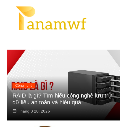
Chuyển
Tin Tức
đến
phần
nội
dung
Công nghệ
RAID là gì? Tìm hiểu công nghệ lưu trữ
dữ liệu an toàn và hiệu quả
Tháng 3 20, 2026