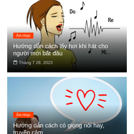
Âm nhạc
Hướng dẫn cách lấy hơi khi hát cho
người mới bắt đầu
Tháng 7 28, 2023
Âm nhạc
Hướng dẫn cách có giọng nói hay,
truyền cảm