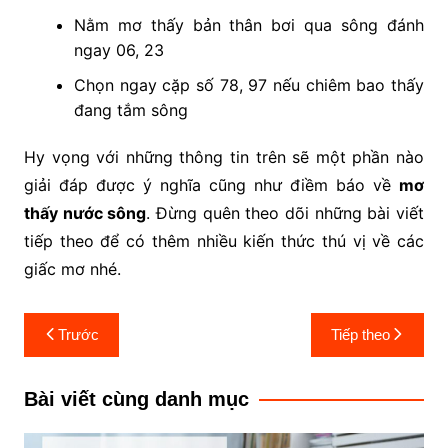
Nằm mơ thấy bản thân bơi qua sông đánh
ngay 06, 23
Chọn ngay cặp số 78, 97 nếu chiêm bao thấy
đang tắm sông
Hy vọng với những thông tin trên sẽ một phần nào
giải đáp được ý nghĩa cũng như điềm báo về
mơ
thấy nước sông
. Đừng quên theo dõi những bài viết
tiếp theo để có thêm nhiều kiến thức thú vị về các
giấc mơ nhé.
Điều
Trước
Tiếp theo
hướng
bài
Bài viết cùng danh mục
viết