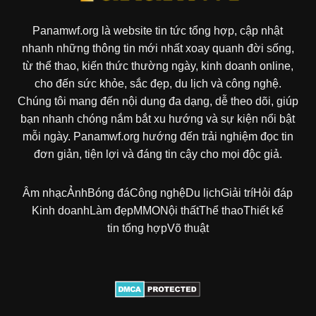
Panamwf.org là website tin tức tổng hợp, cập nhật
nhanh những thông tin mới nhất xoay quanh đời sống,
từ thể thao, kiến thức thường ngày, kinh doanh online,
cho đến sức khỏe, sắc đẹp, du lịch và công nghệ.
Chúng tôi mang đến nội dung đa dạng, dễ theo dõi, giúp
bạn nhanh chóng nắm bắt xu hướng và sự kiện nổi bật
mỗi ngày. Panamwf.org hướng đến trải nghiệm đọc tin
đơn giản, tiện lợi và đáng tin cậy cho mọi độc giả.
Âm nhạc
Ảnh
Bóng đá
Công nghệ
Du lịch
Giải trí
Hỏi đáp
Kinh doanh
Làm đẹp
MMO
Nội thất
Thể thao
Thiết kế
tin tổng hợp
Võ thuật