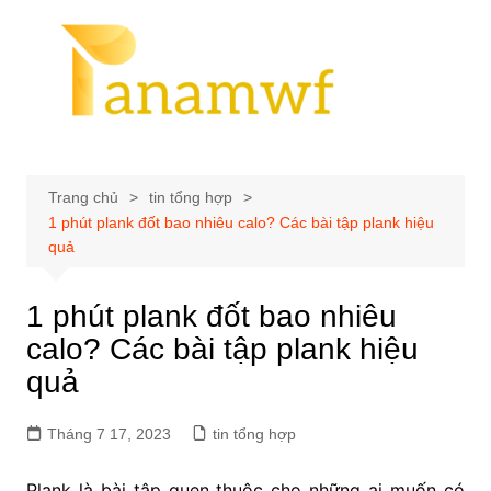
Chuyển
đến
phần
nội
dung
Trang chủ
tin tổng hợp
1 phút plank đốt bao nhiêu calo? Các bài tập plank hiệu
quả
1 phút plank đốt bao nhiêu
calo? Các bài tập plank hiệu
quả
Tháng 7 17, 2023
tin tổng hợp
Plank là bài tập quen thuộc cho những ai muốn có