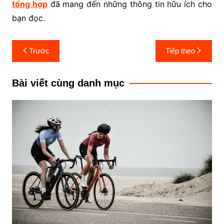
tổng hợp
đã mang đến những thông tin hữu ích cho
bạn đọc.
Điều
Trước
Tiếp theo
hướng
bài
Bài viết cùng danh mục
viết