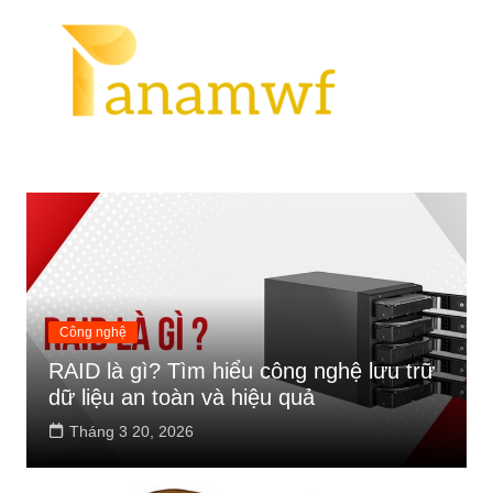
Chuyển
Tin Tức
đến
phần
nội
dung
Công nghệ
RAID là gì? Tìm hiểu công nghệ lưu trữ
dữ liệu an toàn và hiệu quả
Tháng 3 20, 2026