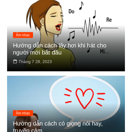
Âm nhạc
Hướng dẫn cách lấy hơi khi hát cho
người mới bắt đầu
Tháng 7 28, 2023
Âm nhạc
Hướng dẫn cách có giọng nói hay,
truyền cảm