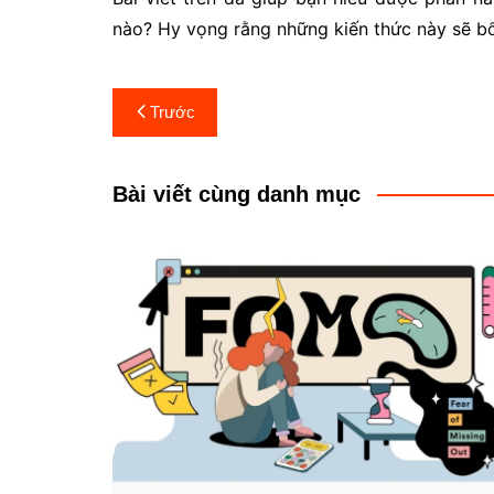
nào? Hy vọng rằng những kiến thức này sẽ bổ 
Điều
Trước
hướng
bài
Bài viết cùng danh mục
viết