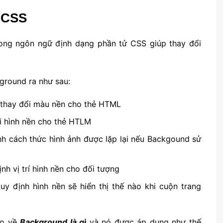
 CSS
rong ngôn ngữ định dạng phần tử CSS giúp thay đổi
kground ra như sau:
ể thay đổi màu nền cho thẻ HTML
ổi hình nền cho thẻ HTLM
ịnh cách thức hình ảnh được lặp lại nếu Backgound sử
ịnh vị trí hình nền cho đối tượng
quy định hình nền sẽ hiển thị thế nào khi cuộn trang
ào về
Background là gì
và nó được áp dụng như thế