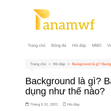
Chuyển
đến
phần
nội
dung
Trang chủ
Bóng đá
Hỏi đáp
MMO
Võ
Trang chủ
Hỏi đáp
Background là gì? Back
Background là gì? 
dụng như thế nào?
Tháng 5 31, 2021
Hỏi đáp