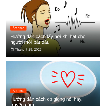
Âm nhạc
Hướng dẫn cách lấy hơi khi hát cho
người mới bắt đầu
Tháng 7 28, 2023
Âm nhạc
Hướng dẫn cách có giọng nói hay,
truyền cảm