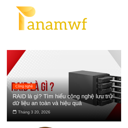
Chuyển
Tin Tức
đến
phần
nội
dung
Công nghệ
RAID là gì? Tìm hiểu công nghệ lưu trữ
dữ liệu an toàn và hiệu quả
Tháng 3 20, 2026