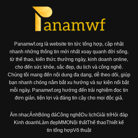
Panamwf.org là website tin tức tổng hợp, cập nhật
nhanh những thông tin mới nhất xoay quanh đời sống,
từ thể thao, kiến thức thường ngày, kinh doanh online,
cho đến sức khỏe, sắc đẹp, du lịch và công nghệ.
Chúng tôi mang đến nội dung đa dạng, dễ theo dõi, giúp
bạn nhanh chóng nắm bắt xu hướng và sự kiện nổi bật
mỗi ngày. Panamwf.org hướng đến trải nghiệm đọc tin
đơn giản, tiện lợi và đáng tin cậy cho mọi độc giả.
Âm nhạc
Ảnh
Bóng đá
Công nghệ
Du lịch
Giải trí
Hỏi đáp
Kinh doanh
Làm đẹp
MMO
Nội thất
Thể thao
Thiết kế
tin tổng hợp
Võ thuật