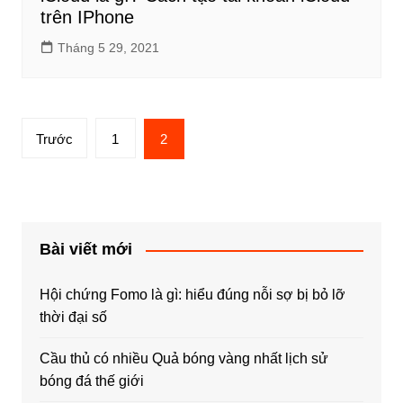
trên IPhone
Tháng 5 29, 2021
Phân
Trước
1
2
trang
bài
viết
Bài viết mới
Hội chứng Fomo là gì: hiểu đúng nỗi sợ bị bỏ lỡ
thời đại số
Cầu thủ có nhiều Quả bóng vàng nhất lịch sử
bóng đá thế giới