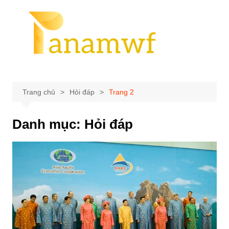
Chuyển
đến
phần
nội
dung
Trang chủ
Hỏi đáp
Trang 2
Danh mục:
Hỏi đáp