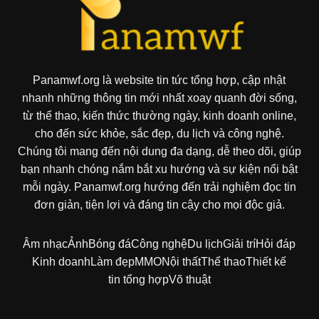
Panamwf.org là website tin tức tổng hợp, cập nhật
nhanh những thông tin mới nhất xoay quanh đời sống,
từ thể thao, kiến thức thường ngày, kinh doanh online,
cho đến sức khỏe, sắc đẹp, du lịch và công nghệ.
Chúng tôi mang đến nội dung đa dạng, dễ theo dõi, giúp
bạn nhanh chóng nắm bắt xu hướng và sự kiện nổi bật
mỗi ngày. Panamwf.org hướng đến trải nghiệm đọc tin
đơn giản, tiện lợi và đáng tin cậy cho mọi độc giả.
Âm nhạc
Ảnh
Bóng đá
Công nghệ
Du lịch
Giải trí
Hỏi đáp
Kinh doanh
Làm đẹp
MMO
Nội thất
Thể thao
Thiết kế
tin tổng hợp
Võ thuật