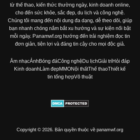
từ thể thao, kiến thức thường ngày, kinh doanh online,
cho đến sức khỏe, sắc đẹp, du lịch và công nghệ.
Chúng tôi mang đến nội dung đa dạng, dễ theo dõi, giúp
bạn nhanh chóng nắm bắt xu hướng và sự kiện nổi bật
mỗi ngày. Panamwf.org hướng đến trải nghiệm đọc tin
đơn giản, tiện lợi và đáng tin cậy cho mọi độc giả.
Âm nhạc
Ảnh
Bóng đá
Công nghệ
Du lịch
Giải trí
Hỏi đáp
Kinh doanh
Làm đẹp
MMO
Nội thất
Thể thao
Thiết kế
tin tổng hợp
Võ thuật
Copyright © 2026. Bản quyền thuộc về panamwf.org