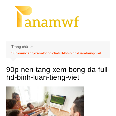
Chuyển
đến
phần
nội
dung
Trang chủ
90p-nen-tang-xem-bong-da-full-hd-binh-luan-tieng-viet
90p-nen-tang-xem-bong-da-full-
hd-binh-luan-tieng-viet