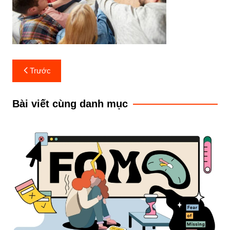
Điều
Trước
hướng
bài
Bài viết cùng danh mục
viết