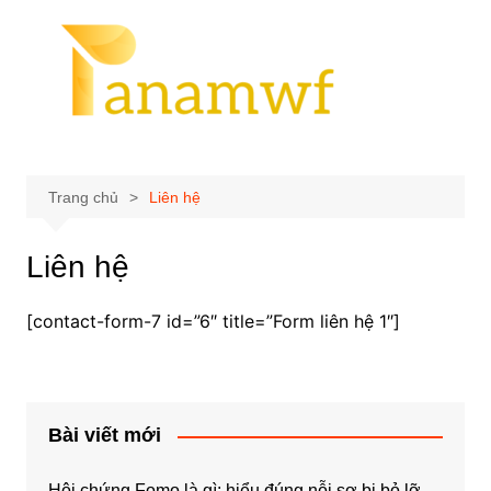
Chuyển
đến
phần
nội
dung
Trang chủ
Liên hệ
Liên hệ
[contact-form-7 id=”6″ title=”Form liên hệ 1″]
Bài viết mới
Hội chứng Fomo là gì: hiểu đúng nỗi sợ bị bỏ lỡ